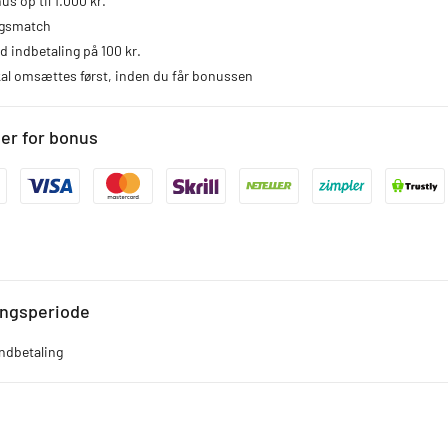
us op til 1.000 kr.
ngsmatch
d indbetaling på 100 kr.
kal omsættes først, inden du får bonussen
er for bonus
ngsperiode
indbetaling