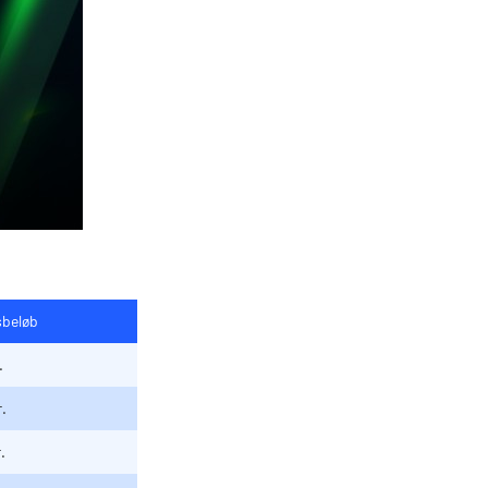
beløb
.
.
.