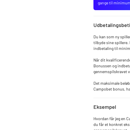
gange til minimum
Udbetalingsbet
Du kan som ny spill
tilbyde sine spillere
indbetaling til mini
Når dit kvalificeren
Bonussen og indbeta
gennemspilskravet vi
Det maksimale beløb 
Campobet bonus, har 
Eksempel
Hvordan får jeg en C
du får et konkret ek