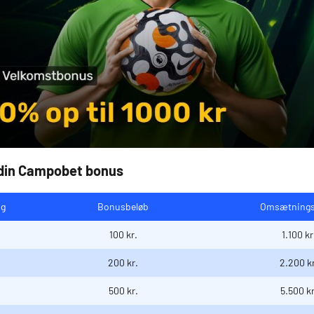
 din Campobet bonus
ng
Bonusbeløb
Omsætnings
100 kr.
1.100 kr
200 kr.
2.200 kr
500 kr.
5.500 kr