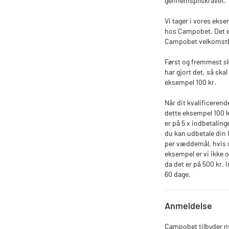
gennemspilskravet.
Vi tager i vores eks
hos Campobet. Det er
Campobet velkomst
Først og fremmest sk
har gjort det, så ska
eksempel 100 kr.
Når dit kvalificere
dette eksempel 100 k
er på 5 x indbetaling
du kan udbetale din
per væddemål, hvis d
eksempel er vi ikke o
da det er på 500 kr.
60 dage.
Anmeldelse
Campobet tilbyder ny