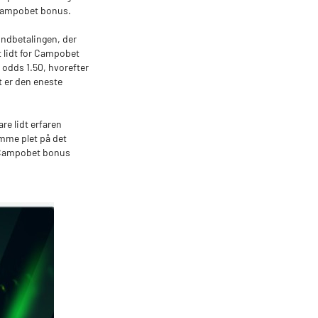
e Campobet bonus.
indbetalingen, der
et lidt for Campobet
odds 1.50, hvorefter
 er den eneste
e lidt erfaren
mme plet på det
n Campobet bonus