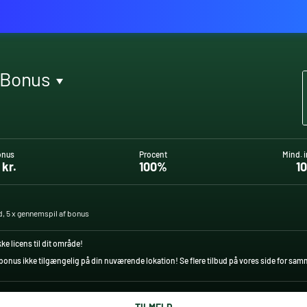
 Bonus
onus
Procent
Mind. 
 kr.
100%
10
tbonus
væddemål
d, 5 x gennemspil af bonus
e licens til dit område!
onus ikke tilgængelig på din nuværende lokation! Se flere tilbud på vores side for sa