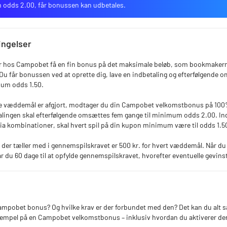
 odds 2.00, får bonussen kan udbetales.
ingelser
er hos Campobet få en fin bonus på det maksimale beløb, som bookmaker
. Du får bonussen ved at oprette dig, lave en indbetaling og efterfølgende
mum odds 1.50.
de væddemål er afgjort, modtager du din Campobet velkomstbonus på 100% 
lingen skal efterfølgende omsættes fem gange til minimum odds 2.00. Ind
a kombinationer, skal hvert spil på din kupon minimum være til odds 1.5
der tæller med i gennemspilskravet er 500 kr. for hvert væddemål. Når du
du 60 dage til at opfylde gennemspilskravet, hvorefter eventuelle gevins
ampobet bonus? Og hvilke krav er der forbundet med den? Det kan du alt 
sempel på en Campobet velkomstbonus – inklusiv hvordan du aktiverer den