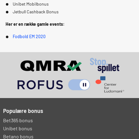
Unibet Mobilbonus
Jetbull Cashback Bonus
Her er en række gamle events:
Fodbold EM 2020
Populære bonus
Bet365 bonus
Unibet bonus
Betano bonus