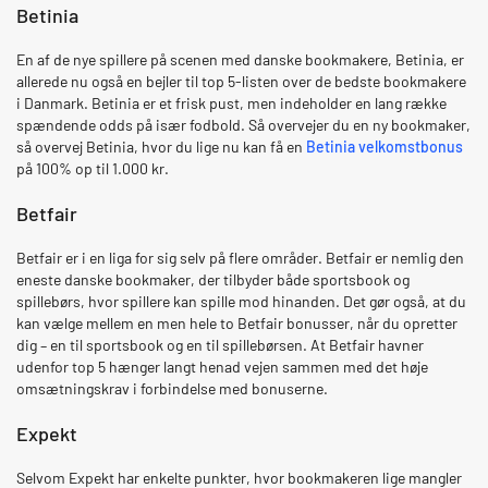
Betinia
En af de nye spillere på scenen med danske bookmakere, Betinia, er
allerede nu også en bejler til top 5-listen over de bedste bookmakere
i Danmark. Betinia er et frisk pust, men indeholder en lang række
spændende odds på især fodbold. Så overvejer du en ny bookmaker,
så overvej Betinia, hvor du lige nu kan få en
Betinia velkomstbonus
på 100% op til 1.000 kr.
Betfair
Betfair er i en liga for sig selv på flere områder. Betfair er nemlig den
eneste danske bookmaker, der tilbyder både sportsbook og
spillebørs, hvor spillere kan spille mod hinanden. Det gør også, at du
kan vælge mellem en men hele to Betfair bonusser, når du opretter
dig – en til sportsbook og en til spillebørsen. At Betfair havner
udenfor top 5 hænger langt henad vejen sammen med det høje
omsætningskrav i forbindelse med bonuserne.
Expekt
Selvom Expekt har enkelte punkter, hvor bookmakeren lige mangler