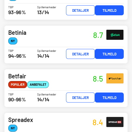
TBP
Spillemarkeder
DETALJER
TILMELD
93-96%
13/14
Betinia
8.7
NY
TBP
Spillemarkeder
DETALJER
TILMELD
94-96%
14/14
Betfair
8.5
POPULÆR
ANBEFALET
TBP
Spillemarkeder
DETALJER
TILMELD
90-96%
14/14
Spreadex
8.4
NY