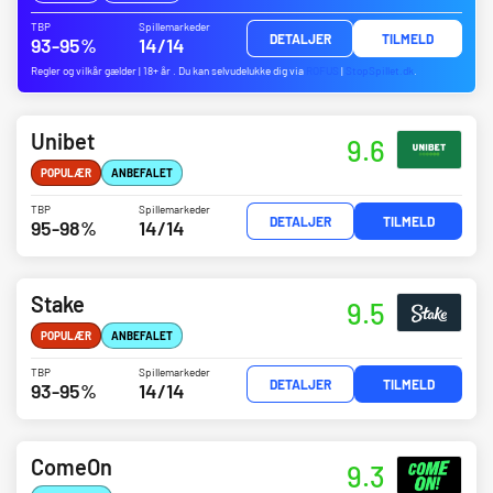
TBP
Spillemarkeder
DETALJER
TILMELD
93-95%
14/14
Regler og vilkår gælder | 18+ år . Du kan selvudelukke dig via
ROFUS
|
StopSpillet.dk
.
Unibet
9.6
POPULÆR
ANBEFALET
TBP
Spillemarkeder
DETALJER
TILMELD
95-98%
14/14
Stake
9.5
POPULÆR
ANBEFALET
TBP
Spillemarkeder
DETALJER
TILMELD
93-95%
14/14
ComeOn
9.3