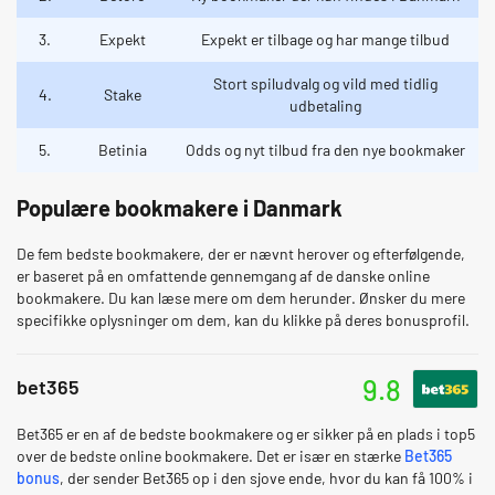
3.
Expekt
Expekt er tilbage og har mange tilbud
Stort spiludvalg og vild med tidlig
4.
Stake
udbetaling
5.
Betinia
Odds og nyt tilbud fra den nye bookmaker
Populære bookmakere i Danmark
De fem bedste bookmakere, der er nævnt herover og efterfølgende,
er baseret på en omfattende gennemgang af de danske online
bookmakere. Du kan læse mere om dem herunder. Ønsker du mere
specifikke oplysninger om dem, kan du klikke på deres bonusprofil.
9.8
bet365
Bet365 er en af de bedste bookmakere og er sikker på en plads i top5
over de bedste online bookmakere. Det er især en stærke
Bet365
bonus
, der sender Bet365 op i den sjove ende, hvor du kan få 100% i