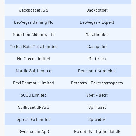
Jackpotbet A/S
Jackpotbet
LeoVegas Gaming Plc
LeoVegas + Expekt
Marathon Alderney Ltd
Marathonbet
Merkur Bets Malta Limited
Cashpoint
Mr. Green Limited
Mr. Green
Nordic Spil Limited
Betsson + Nordicbet
Reel Denmark Limited
Betstars + Pokerstarssports
SCGO Limited
Vbet + Betit
Spilhuset.dk A/S
Spilhuset
Spread Ex Limited
Spreadex
Swush.com ApS
Holdet.dk + Lynholdet.dk