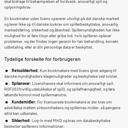
skal bidrage til bekæmpelsen af hvidvask, ansvarligt spil og
oplysningskrav.
En bookmaker uden licens opererer ulovligt på det danske marked
og lever ikke op til danske lovkrav om spillerbeskyttelse, ansvarlig
markedsføring, sikkerhed og åbenhed. Spillemyndigheden har ikke
mulighed for at føre tilsyn eller gribe ind, hvis spilleren oplever
problemer, og der findes ingen garanti for fair behandling, korrekt
udbetaling, eller at din personlige data er beskyttet.
Tydelige forskelle for forbrugeren
Retssikkerhed
: Kun bookmakere med licens giver adgang til
danske myndigheders klagemuligheder og beskyttelse ved tvister.
Spilansvar
: Licenshavere skal informere om ansvarligt spil,
ROFUS (frivillig udelukkelse af spil), og spilafhængighed, og føre
løbende kontrol med spillermønstre.
Kundemidler
: For licenserede bookmakere er der krav om
adskillelse mellem virksomhedens og spillernes midler, så pengene
altid kan udbetales.
Sikkerhed
: Log-in med MitID og krav om databeskyttelse
beskytter spillerens informationer.