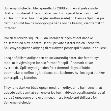
Spillemyndigheden blev grundlagt i 2000 som en styrelse under
Skatteministeriet. I begyndelsen var fokus på at føre tilsyn med
spilleautomater, kasinoer (de landbaserede) og Danske Spil, der på
det tidspunkt havde monopol på både online kasino, væddemål og
lotterier.
Rollen ændrede sig i 2012, da liberaliseringen af det danske
spillemarked blev indført. Her fik private aktører via en licens fra
Spillemyndigheden adgang til at udbyde pengespil til danske spillere.
I dag er Spillemyndigheden en selvstændig aktør, der fører tilsyn
med, at lovgivningen for alle former for spil i Danmark bliver
overholdt. Spillemyndigheden fører dermed tilsyn af både
bookmakere, online og landbaserede kasinoer, hvilket også dækker
pokerspil, og lotterier.
Tilsynene dækker både opsyn med, om udbyderne har licens til at
udbyde spil, samt at spillene er lovlige, hvidvask og afhængighed af
spil, så opgaverne er blevet meget mere brede end tidligere for
Spillemyndigheden.