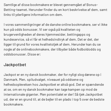
Samtlige af disse bookmakere er blevet gennemgået af Bonus-
Betting-teamet. Herunder finder du en kort beskrivelse af dem, samt
links til yderligere information om dem.
I vores sammenligninger af de danske online bookmakere, ser vi ikke
kun på odds bonusser. Vi ser også på kvaliteten og
brugervenligheden af deres hjemmesider, bettingapps og
kundeservice, så vi får et helhedsindtryk af dem. Det er det, der
ligger til grund for vores kvalitetstjek af dem. Herunder kan du se
nogle af de onlinebookmakere, der tilbyder både fodboldodds og
oddsbonusser. Disse er:
Jackpotbet
Jackpot er en ny dansk bookmaker, der for nyligt slog dørene op i
Danmark. Men, spiludvalget, niveauet på oddsene og
helhedsoplevelsen hos Jackpotbet er altså god. Det er spændende
at se, om en ny dansk bookmaker kan tage kampen op mod de
internationale giganter. Men potentialet er der! Så tjek Jackpotbet
ud, der er en grund til, at de bejler til en plads i top 5 over de bedste
bookmakere.