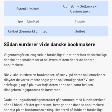
ComeOn + GetLucky +
Syreni Limited
Casinostuen
Tipwin Limited
Tipwin
Unibet (Denmark) Limited
Unibet
Sådan vurderer vi de danske bookmakere
Vi gennemgår en lang række forskellige funktioner hos de forskellige
danske bookmakere for at se, hvem af dem der er de bedste
bookmakere.
Når vi skal vurdere en bookmaker, så ser vi på deres spillemarkeder –
tilbyder de vores læsere nogle gode spillemuligheder? Vi ser
selvfølgelig også på, hvor høje deres odds ser, samt hvilken
tilbagebetalingsprocent de kører med.
Gode ind- og udbetalingsmetoder går sammen med kundeservicen
hånd i hånd, når det gælder om, hvor godt de danske bookmakere
har styr på de fundamentale ting. Her ser vi på både de forskellige