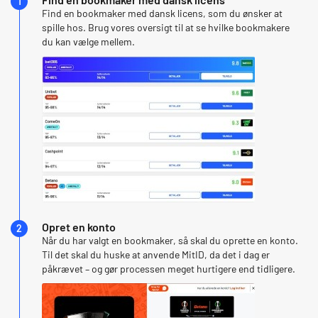
Find en bookmaker med dansk licens, som du ønsker at
spille hos. Brug vores oversigt til at se hvilke bookmakere
du kan vælge mellem.
Opret en konto
Når du har valgt en bookmaker, så skal du oprette en konto.
Til det skal du huske at anvende MitID, da det i dag er
påkrævet – og gør processen meget hurtigere end tidligere.