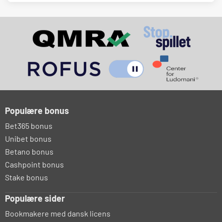
Populære bonus
Bet365 bonus
Unibet bonus
Betano bonus
Cashpoint bonus
Stake bonus
Populære sider
Bookmakere med dansk licens