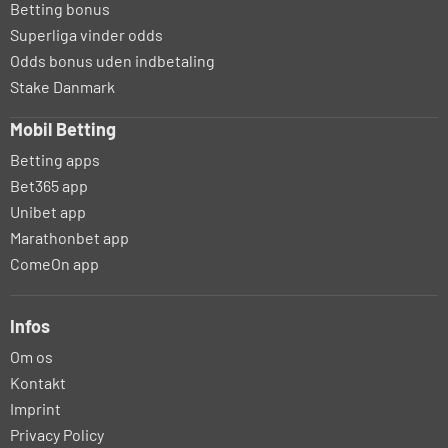
Betting bonus
Superliga vinder odds
Odds bonus uden indbetaling
Stake Danmark
Mobil Betting
Betting apps
Bet365 app
Unibet app
Marathonbet app
ComeOn app
Infos
Om os
Kontakt
Imprint
Privacy Policy