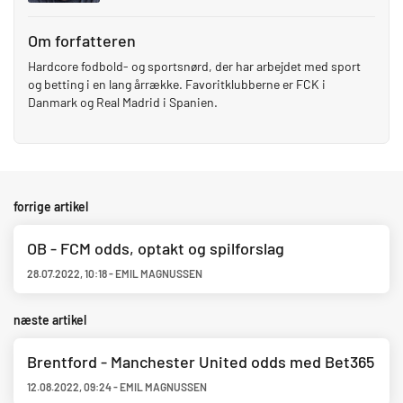
Om forfatteren
Hardcore fodbold- og sportsnørd, der har arbejdet med sport
og betting i en lang årrække. Favoritklubberne er FCK i
Danmark og Real Madrid i Spanien.
forrige artikel
OB - FCM odds, optakt og spilforslag
28.07.2022
,
10:18
-
EMIL MAGNUSSEN
næste artikel
Brentford - Manchester United odds med Bet365
12.08.2022
,
09:24
-
EMIL MAGNUSSEN