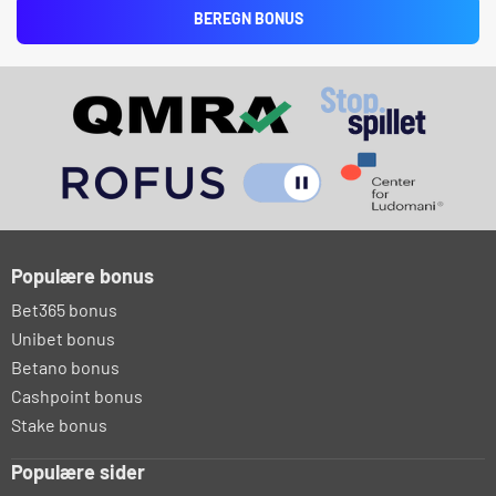
BEREGN BONUS
Populære bonus
Bet365 bonus
Unibet bonus
Betano bonus
Cashpoint bonus
Stake bonus
Populære sider