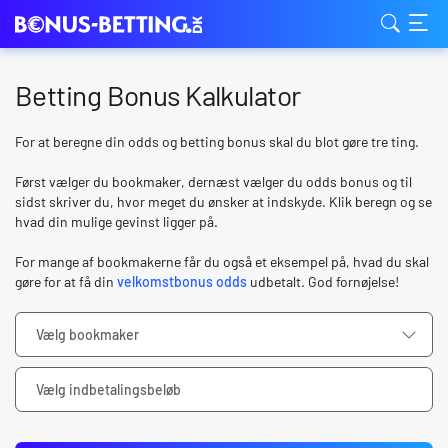
Betting Bonus Kalkulator
For at beregne din odds og betting bonus skal du blot gøre tre ting.
Først vælger du bookmaker, dernæst vælger du odds bonus og til
sidst skriver du, hvor meget du ønsker at indskyde. Klik beregn og se
hvad din mulige gevinst ligger på.
For mange af bookmakerne får du også et eksempel på, hvad du skal
gøre for at få din
velkomstbonus odds
udbetalt. God fornøjelse!
Vælg bookmaker