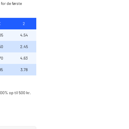
 for de første
X
2
05
4.54
50
2.45
70
4.63
85
3.78
00% op til 500 kr.