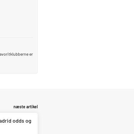
avoritklubberne er
næste artikel
adrid odds og