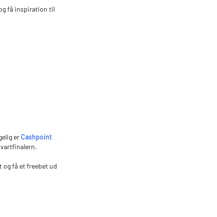
 få inspiration til
elig er
Cashpoint
vartfinalern.
 og få et freebet ud