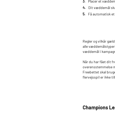
Placer et vædde
Dit væddemål sk
Få automatisk et 
Regler og vilkår gæld
alle væddemålstyper
væddemål i kampagne
Når du har fået dit f
overensstemmelse med
Freebettet skal brug
flervejsspil er ikke t
Champions Le