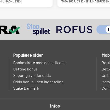
MIL MAGNUSSEN
15.04.2024
,
09:13
-
EMIL MAGNUSSEN
Populære sider
Mobi
Bookmakere med dansk licens
Bett
Betting bonus
Bet3
Superliga vinder odds
Unib
Odds bonus uden indbetaling
Mara
Stake Danmark
Com
Infos