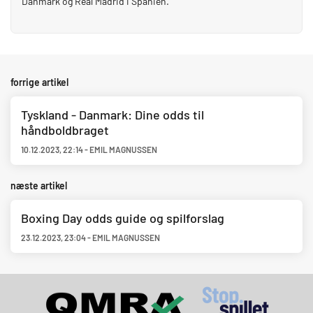
Danmark og Real Madrid i Spanien.
forrige artikel
Tyskland - Danmark: Dine odds til
håndboldbraget
10.12.2023
,
22:14
-
EMIL MAGNUSSEN
næste artikel
Boxing Day odds guide og spilforslag
23.12.2023
,
23:04
-
EMIL MAGNUSSEN