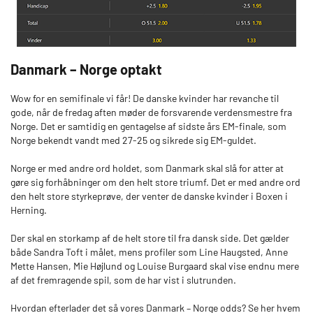
Danmark – Norge optakt
Wow for en semifinale vi får! De danske kvinder har revanche til
gode, når de fredag aften møder de forsvarende verdensmestre fra
Norge. Det er samtidig en gentagelse af sidste års EM-finale, som
Norge bekendt vandt med 27-25 og sikrede sig EM-guldet.
Norge er med andre ord holdet, som Danmark skal slå for atter at
gøre sig forhåbninger om den helt store triumf. Det er med andre ord
den helt store styrkeprøve, der venter de danske kvinder i Boxen i
Herning.
Der skal en storkamp af de helt store til fra dansk side. Det gælder
både Sandra Toft i målet, mens profiler som Line Haugsted, Anne
Mette Hansen, Mie Højlund og Louise Burgaard skal vise endnu mere
af det fremragende spil, som de har vist i slutrunden.
Hvordan efterlader det så vores Danmark – Norge odds? Se her hvem