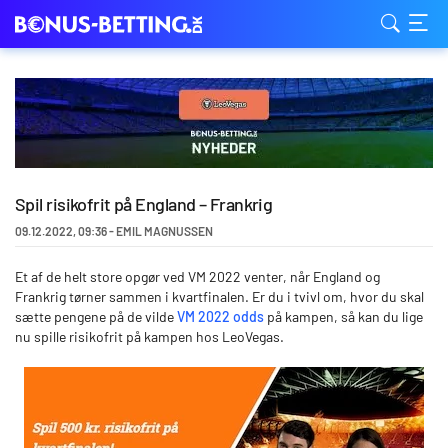
Spil risikofrit på England – Frankrig
09.12.2022
,
09:36
-
EMIL MAGNUSSEN
Et af de helt store opgør ved VM 2022 venter, når England og
Frankrig tørner sammen i kvartfinalen. Er du i tvivl om, hvor du skal
sætte pengene på de vilde
VM 2022 odds
på kampen, så kan du lige
nu spille risikofrit på kampen hos LeoVegas.