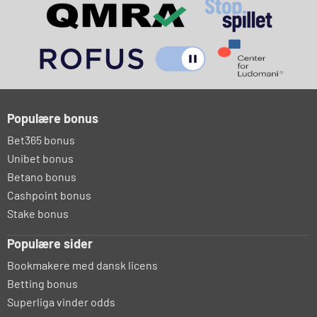
Populære bonus
Bet365 bonus
Unibet bonus
Betano bonus
Cashpoint bonus
Stake bonus
Populære sider
Bookmakere med dansk licens
Betting bonus
Superliga vinder odds