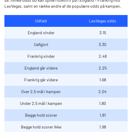
se, hvilke odds du kan spille risikofrit på i England – Frankrig hos
LeoVegas, samt en række andre af de populære odds på kampen.
Udfald
LeoVegas odds
England vinder
3.15
Uafgjort
3.30
Frankrig vinder
2.48
England går videre
2.25
Frankrig går videre
1.68
Over 2,5 mål i kampen
2.04
Under 2,5 mål i kampen
1.80
Begge hold scorer
1.81
Begge hold scorer ikke
1.98