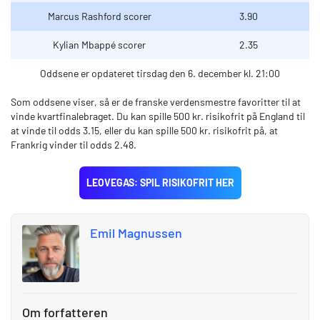
Marcus Rashford scorer
3.90
Kylian Mbappé scorer
2.35
Oddsene er opdateret tirsdag den 6. december kl. 21:00
Som oddsene viser, så er de franske verdensmestre favoritter til at
vinde kvartfinalebraget. Du kan spille 500 kr. risikofrit på England til
at vinde til odds 3.15, eller du kan spille 500 kr. risikofrit på, at
Frankrig vinder til odds 2.48.
LEOVEGAS: SPIL RISIKOFRIT HER
Emil Magnussen
Om forfatteren