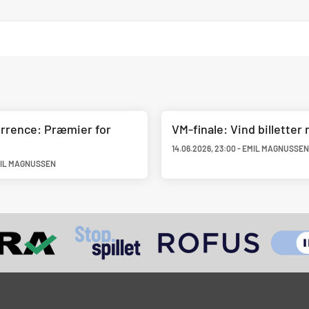
rrence: Præmier for
VM-finale: Vind billetter
14.06.2026
,
23:00
-
EMIL MAGNUSSEN
IL MAGNUSSEN