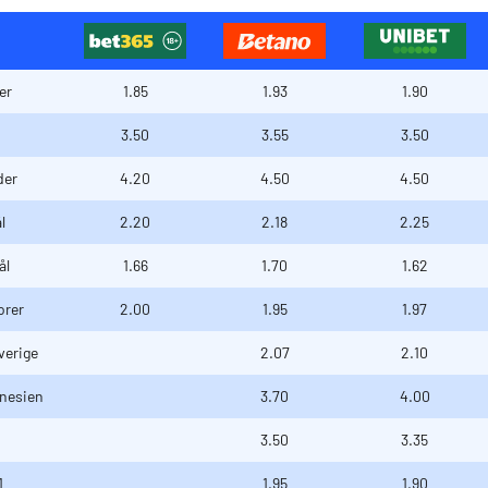
er
1.85
1.93
1.90
3.50
3.55
3.50
der
4.20
4.50
4.50
l
2.20
2.18
2.25
ål
1.66
1.70
1.62
orer
2.00
1.95
1.97
verige
2.07
2.10
unesien
3.70
4.00
3.50
3.35
1
1.95
1.90