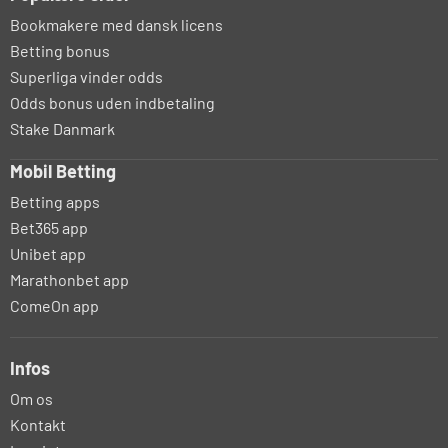
Bookmakere med dansk licens
Betting bonus
Superliga vinder odds
Odds bonus uden indbetaling
Stake Danmark
Mobil Betting
Betting apps
Bet365 app
Unibet app
Marathonbet app
ComeOn app
Infos
Om os
Kontakt