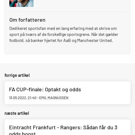
Om forfatteren
Dedikeret sportsfan med en lang erfaring med at skrive om
sport på tværs af de forskellige sportsgrene. Når det gælder
fodbold, så banker hjertet for AaB og Manchester United.
forrige artikel
FA CUP-finale: Optakt og odds
13.05.2022
,
21:40
-
EMIL MAGNUSSEN
næste artikel
Eintracht Frankfurt - Rangers: Sådan får du 3
odds boost