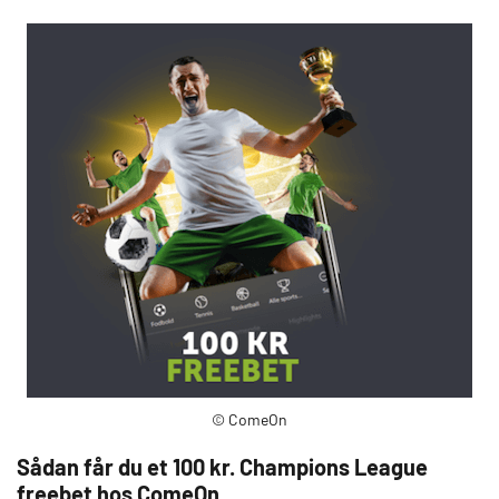
© ComeOn
Sådan får du et 100 kr. Champions League
freebet hos ComeOn