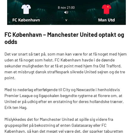
FC København – Manchester United optakt og
odds
Det var snart så tæt på, som man kan være for at få noget med hjem
uden at få noget som helst. FC København havde i de døende
sekunder muligheden for at få et point med hjem fra Old Trafford,
men et misbrugt dansk straffespark sikrede United sejren og de tre
point.
Med to nederlag efterfølgende til City og Newcastle i henholdsvis
Premier League og ligapokalen begyndte rygterne at florere om, at
United er på udkig efter en erstatning for deres hollandske træner,
Erik ten Hag.
Mislykkedes det for Manchester United at spille sig videre fra
gruppespillet på bekostning af enten Galatasaray eller FC
København, så kan det meget vel være det, der sparker taburetten