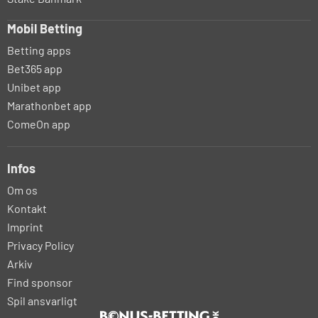
Mobil Betting
Betting apps
Bet365 app
Unibet app
Marathonbet app
ComeOn app
Infos
Om os
Kontakt
Imprint
Privacy Policy
Arkiv
Find sponsor
Spil ansvarligt