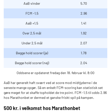
AaB vinder
5.70
FCM -1,5
2.96
AaB +1,5
1.41
Over 2,5 mål
1.92
Under 2,5 mål
2.07
Begge hold scorer (ja)
1.78
Begge hold scorer (nej)
2.04
Oddsene er opdateret fredag den 18. februar kl. 8:00
AaB har generelt haft svært ved at score mod midtjyderne i de
seneste mange opgør. Så en enkelt FCM-scoring kan statistisk set
gøre meget for at skaffe topholdet de tre point. FCM -1,5 til odds 2.96
hos Marathonbet er dermed et ganske friskt spil på kampen.
500 kr. i velkomst hos Marathonbet