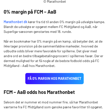
© Marathonbet
0% margin på FCM – AaB
Marathonbet dk
kører fra tid til anden 0% margin på udvalgte kampe.
Blandt de udvalgte er opgøret mellem FC Midtjylland og AaB, når
Superliga-sæsonen genstartes med 18. runde.
Når en bookmaker har 0% margin på en kamp, så betyder det, at de
ikke tager provision på de sammenfaldne markeder, hvorved de
udbudte odds bliver mere favorable for spillerne. Det giver med
andre ord en bedre tilbagebetalingsprocent i spillernes favør. Der er
dermed mulighed for at få nogle af de bedste fodbold odds på FC
Midtjylland – AaB hos Marathonbet.
FÅ 0% MARGIN HOS MARATHONBET
FCM – AaB odds hos Marathonbet
Selvom det er nummer et mod nummer fire, så har Marathonbet
værterne fra FC Midtjylland som ganske pæne favoritter til opgøret.