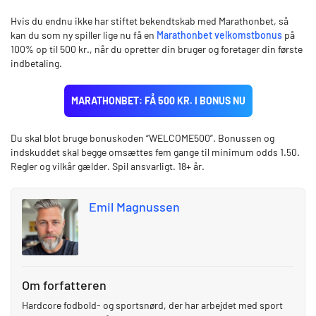
Hvis du endnu ikke har stiftet bekendtskab med Marathonbet, så
kan du som ny spiller lige nu få en
Marathonbet velkomstbonus
på
100% op til 500 kr., når du opretter din bruger og foretager din første
indbetaling.
MARATHONBET: FÅ 500 KR. I BONUS NU
Du skal blot bruge bonuskoden “WELCOME500”. Bonussen og
indskuddet skal begge omsættes fem gange til minimum odds 1.50.
Regler og vilkår gælder. Spil ansvarligt. 18+ år.
Emil Magnussen
Om forfatteren
Hardcore fodbold- og sportsnørd, der har arbejdet med sport