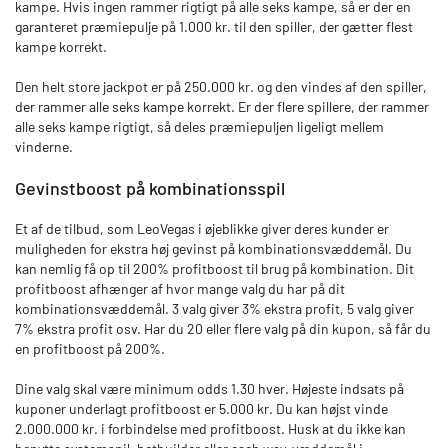
kampe. Hvis ingen rammer rigtigt på alle seks kampe, så er der en
garanteret præmiepulje på 1.000 kr. til den spiller, der gætter flest
kampe korrekt.
Den helt store jackpot er på 250.000 kr. og den vindes af den spiller,
der rammer alle seks kampe korrekt. Er der flere spillere, der rammer
alle seks kampe rigtigt, så deles præmiepuljen ligeligt mellem
vinderne.
Gevinstboost på kombinationsspil
Et af de tilbud, som LeoVegas i øjeblikke giver deres kunder er
muligheden for ekstra høj gevinst på kombinationsvæddemål. Du
kan nemlig få op til 200% profitboost til brug på kombination. Dit
profitboost afhænger af hvor mange valg du har på dit
kombinationsvæddemål. 3 valg giver 3% ekstra profit, 5 valg giver
7% ekstra profit osv. Har du 20 eller flere valg på din kupon, så får du
en profitboost på 200%.
Dine valg skal være minimum odds 1.30 hver. Højeste indsats på
kuponer underlagt profitboost er 5.000 kr. Du kan højst vinde
2.000.000 kr. i forbindelse med profitboost. Husk at du ikke kan