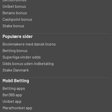
Unibet bonus
Betano bonus
Cashpoint bonus
Stake bonus
Populære sider
Bookmakere med dansk licens
Betting bonus
Superliga vinder odds
Odds bonus uden indbetaling
Stake Danmark
Mobil Betting
Betting apps
Bet365 app
Unibet app
Marathonbet app