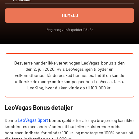
TILMELD
Regler og vilkår gælder | 18+ år
Desværre har der ikke været nogen LeoVegas-bonus siden
den 2. juli 2026. Hvis LeoVegas igen tilbyder en
velkomstbonus, får du besked her hos os. Indtil da kan du
udforske de mange andre kampagner hos LeoVegas, f.eks.
LeoKing, hvor du kan vinde op til 100.000 kr.
LeoVegas Bonus detaljer️
Denne
LeoVegas Sport
bonus gælder for alle nye brugere og kan ikke
kombineres med andre åbningstilbud eller eksisterende odds
bonusser. Indbetal for mindst 100 kr. og modtage en 100% bonus på
din første indbetaling op til 1.000 kr.