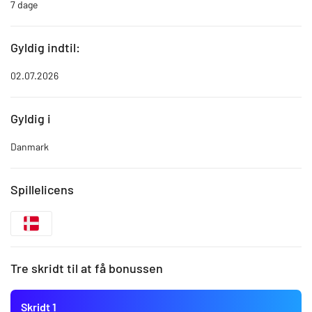
7 dage
Gyldig indtil:
02.07.2026
Gyldig i
Danmark
Spillelicens
Tre skridt til at få bonussen
Skridt 1