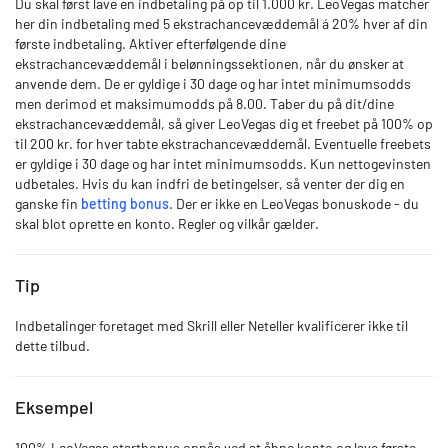
Du skal først lave en indbetaling på op til 1.000 kr. LeoVegas matcher
her din indbetaling med 5 ekstrachancevæddemål á 20% hver af din
første indbetaling. Aktiver efterfølgende dine
ekstrachancevæddemål i belønningssektionen, når du ønsker at
anvende dem. De er gyldige i 30 dage og har intet minimumsodds
men derimod et maksimumodds på 8.00. Taber du på dit/dine
ekstrachancevæddemål, så giver LeoVegas dig et freebet på 100% op
til 200 kr. for hver tabte ekstrachancevæddemål. Eventuelle freebets
er gyldige i 30 dage og har intet minimumsodds. Kun nettogevinsten
udbetales. Hvis du kan indfri de betingelser, så venter der dig en
ganske fin
betting bonus
. Der er ikke en LeoVegas bonuskode - du
skal blot oprette en konto. Regler og vilkår gælder.
Tip
Indbetalinger foretaget med Skrill eller Neteller kvalificerer ikke til
dette tilbud.
Eksempel
100% LeoVegas startbonus opnås ved at åbne konto og lave første