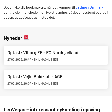
Det er ikke alle bookmakere, når det kommer til
betting i Danmark
,
der tilbyder muligheden for live streaming, så det er bestemt et plus i
bogen, at LeoVegas gør netop det.
Nyheder
Optakt: Viborg FF - FC Nordsjælland
27.02.2026
,
20:44
-
EMIL MAGNUSSEN
Optakt: Vejle Boldklub - AGF
27.02.2026
,
20:04
-
EMIL MAGNUSSEN
LeoVegas – interessant nykomling i opsving