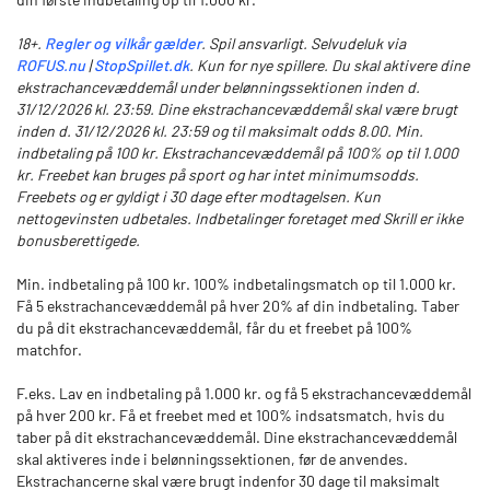
18+.
Regler og vilkår gælder
. Spil ansvarligt. Selvudeluk via
ROFUS.nu
|
StopSpillet.dk
. Kun for nye spillere. Du skal aktivere dine
ekstrachancevæddemål under belønningssektionen inden d.
31/12/2026 kl. 23:59. Dine ekstrachancevæddemål skal være brugt
inden d. 31/12/2026 kl. 23:59 og til maksimalt odds 8.00. Min.
indbetaling på 100 kr. Ekstrachancevæddemål på 100% op til 1.000
kr. Freebet kan bruges på sport og har intet minimumsodds.
Freebets og er gyldigt i 30 dage efter modtagelsen. Kun
nettogevinsten udbetales. Indbetalinger foretaget med Skrill er ikke
bonusberettigede.
Min. indbetaling på 100 kr. 100% indbetalingsmatch op til 1.000 kr.
Få 5 ekstrachancevæddemål på hver 20% af din indbetaling. Taber
du på dit ekstrachancevæddemål, får du et freebet på 100%
matchfor.
F.eks. Lav en indbetaling på 1.000 kr. og få 5 ekstrachancevæddemål
på hver 200 kr. Få et freebet med et 100% indsatsmatch, hvis du
taber på dit ekstrachancevæddemål. Dine ekstrachancevæddemål
skal aktiveres inde i belønningssektionen, før de anvendes.
Ekstrachancerne skal være brugt indenfor 30 dage til maksimalt