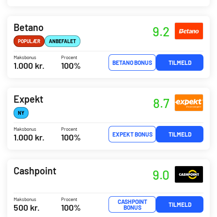
Betano
9.2
POPULÆR
ANBEFALET
Maksbonus
Procent
BETANO BONUS
TILMELD
1.000 kr.
100%
Expekt
8.7
NY
Maksbonus
Procent
EXPEKT BONUS
TILMELD
1.000 kr.
100%
Cashpoint
9.0
Maksbonus
Procent
CASHPOINT
TILMELD
500 kr.
100%
BONUS