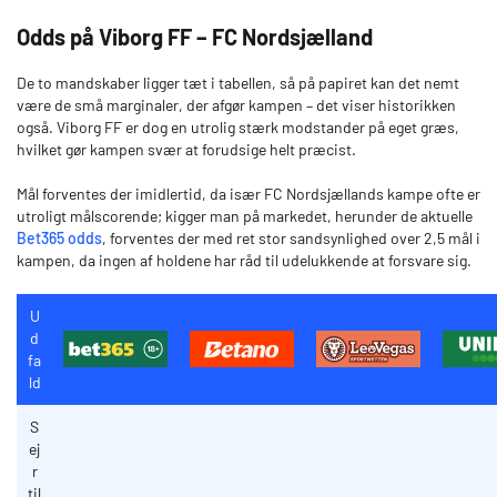
Odds på Viborg FF – FC Nordsjælland
De to mandskaber ligger tæt i tabellen, så på papiret kan det nemt
være de små marginaler, der afgør kampen – det viser historikken
også. Viborg FF er dog en utrolig stærk modstander på eget græs,
hvilket gør kampen svær at forudsige helt præcist.
Mål forventes der imidlertid, da især FC Nordsjællands kampe ofte er
utroligt målscorende; kigger man på markedet, herunder de aktuelle
Bet365 odds
, forventes der med ret stor sandsynlighed over 2,5 mål i
kampen, da ingen af holdene har råd til udelukkende at forsvare sig.
U
d
fa
ld
S
ej
r
til