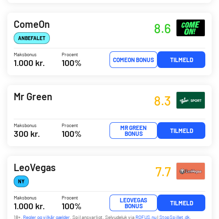
ComeOn
8.6
ANBEFALET
Maksbonus
Procent
COMEON BONUS
TILMELD
1.000 kr.
100%
Mr Green
8.3
Maksbonus
Procent
MR GREEN
TILMELD
300 kr.
100%
BONUS
LeoVegas
7.7
NY
Maksbonus
Procent
LEOVEGAS
TILMELD
1.000 kr.
100%
BONUS
18+.
Regler og vilkår gælder
. Spil ansvarligt. Selvudeluk via
ROFUS.nu
|
StopSpillet.dk
.