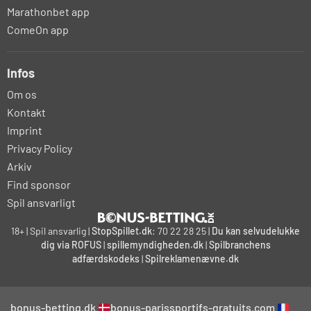
Marathonbet app
ComeOn app
Infos
Om os
Kontakt
Imprint
Privacy Policy
Arkiv
Find sponsor
Spil ansvarligt
18+ | Spil ansvarlig |
StopSpillet.dk
: 70 22 28 25 |
Du kan selvudelukke
dig via ROFUS
|
spillemyndigheden.dk
|
Spilbranchens
adfærdskodeks
|
Spilreklamenævne.dk
bonus-betting.dk
bonus-parissportifs-gratuits.com