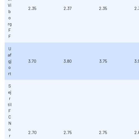
Vi
2.35
2.37
2.35
2.
b
o
rg
F
F
U
af
gj
3.70
3.80
3.75
3.
o
rt
S
ej
r
til
F
C
N
o
2.70
2.75
2.75
2.
r