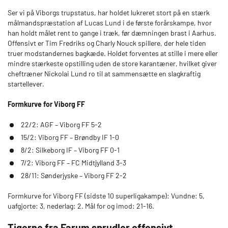
Ser vi på Viborgs trupstatus, har holdet lukreret stort på en stærk
målmandspræstation af Lucas Lund i de første forårskampe, hvor
han holdt målet rent to gange i træk, før dæmningen brast i Aarhus.
Offensivt er Tim Fredriks og Charly Nouck spillere, der hele tiden
truer modstandernes bagkæde. Holdet forventes at stille i mere eller
mindre stærkeste opstilling uden de store karantæner, hvilket giver
cheftræner Nickolai Lund ro til at sammensætte en slagkraftig
startellever.
Formkurve for Viborg FF
22/2: AGF – Viborg FF 5-2
15/2: Viborg FF – Brøndby IF 1-0
8/2: Silkeborg IF – Viborg FF 0-1
7/2: Viborg FF – FC Midtjylland 3-3
28/11: Sønderjyske – Viborg FF 2-2
Formkurve for Viborg FF (sidste 10 superligakampe): Vundne: 5,
uafgjorte: 3, nederlag: 2. Mål for og imod: 21-16.
Tigerne fra Farum sprudler offensivt