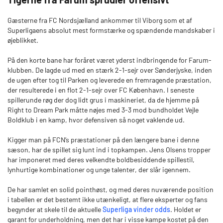
Gæsterne fra FC Nordsjælland ankommer til Viborg som et af
Superligaens absolut mest formstærke og spændende mandskaber i
øjeblikket.
På den korte bane har foråret været yderst indbringende for Farum-
klubben. De lagde ud med en stærk 2-1-sejr over Sønderjyske, inden
de ugen efter tog til Parken og leverede en fremragende præstation,
der resulterede i en flot 2-1-sejr over FC København. I seneste
spillerunde røg der dog lidt grus i maskineriet, da de hjemme på
Right to Dream Park måtte nøjes med 3-3 mod bundholdet Vejle
Boldklub i en kamp, hvor defensiven så noget vaklende ud.
Kigger man på FCN’s præstationer på den længere bane i denne
sæson, har de spillet sig lunt ind i topkampen. Jens Olsens tropper
har imponeret med deres velkendte boldbesiddende spillestil,
lynhurtige kombinationer og unge talenter, der slår igennem.
De har samlet en solid pointhøst, og med deres nuværende position
i tabellen er det bestemt ikke utænkeligt, at flere eksperter og fans
begynder at skele til de aktuelle
Superliga vinder odds
. Holdet er
garant for underholdning, men det har i visse kampe kostet på den