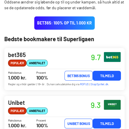
Oddsene ændrer sig løbende op til og under kampen, så husk altid at
se de opdaterede odds, før du placerer et væddemål.
BET365: 100% OP TIL 1.000 KR
Bedste bookmakere til Superligaen
bet365
9.7
POPULÆR
ANBEFALET
Maksbonus
Procent
BET365 BONUS
TILMELD
1.000 kr.
100%
Regler og vilkår gælder | 18+ år . Du kan selvudelukke dig via
ROFUS
|
StopSpillet.dk
.
Unibet
9.3
POPULÆR
ANBEFALET
Maksbonus
Procent
UNIBET BONUS
TILMELD
1.000 kr.
100%