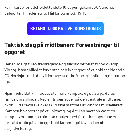
Formkurve for udeholdet (sidste 10 superligakampe): Vundne: 4,
uafgjorte: 1, nederlag: 5. Mål for og imod: 15-19.
BETANO: 1.000 KR. I VELKOMSTBONUS
Taktisk slag på midtbanen: Forventninger til
opgøret
Der er udsigt til en fremragende og taktisk betonet fodboldkamp i
Viborg. Kampbilledet forventes at blive tegnet af et boldbesiddende
FC Nordsjælland, der vil forsøge at dirke Viborgs solide organisation
op.
Hjemmeholdet vil modsat stå mere kompakt og satse på deres
farlige omstillinger. Nøglen til sejr ligger på den centrale midtbane,
hvor FCN’s tekniske overskud skal matches af Viborgs muskelkraft.
Kampen balancerer på et knivsæg, og det kan sagtens være en
kamp, hvor man hos sin bookmaker med fordel kan opsnuse et
forhøjet odds på, at begge hold kommer på tavlen i en åben
slagudveksling.