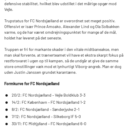
defensive stabilitet, hvilket blev udstillet i det målrige opgør mod
Vejle.
Trupstatus for FC Nordsjælland er overordnet set meget positiv.
Offensivt er især Prince Amoako, Alexander Lind og Ola Solbakken
varme, og de har været omdrejningspunktet for mange af de mål,
holdet har leveret på det seneste.
Truppen er fri for markante skader i den vitale midtbaneakse, men
man skal forvente, at trænerteamet vil have et ekstra skarpt fokus på
restforsvaret i ugen op til kampen, så de undgår at give de samme
store omstillinger væk mod et lynhurtigt Viborg-angreb. Man er dog
uden Justin Janssen grundet karantæne.
Formkurve for FC Nordsjælland
20/2: FC Nordsjælland – Vejle Boldklub 3-3
14/2: FC København – FC Nordsjælland 1-2
8/2: FC Nordsjælland – Sønderjyske 2-1
7/12: FC Nordsjælland – Silkeborg IF 5-0
30/11: FC Midtjylland – FC Nordsjælland 6-0