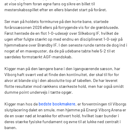
at vise sig frem foran egne fans og sikre en billet til
mesterskabsspillet efter en ellers blandet start på foråret.
Ser man på holdets formkurve på den korte bane, startede
forårssæsonen 2026 ellers på forrygende vis for de grønblusede.
Først hentede de en flot 1-0-udesejr over Silkeborg IF, hvilket de
ugen efter fulgte stærkt op med endnu en disciplineret 1-0-sejr på
hjemmebane over Brøndby IF. I den seneste runde ramte de dog ind i
noget af en mavepuster, da de på udebane tabte hele 5-2 til et
særdeles formstærkt AGF-mandskab.
Kigger man på den længere bane i den igangværende sæson, har
Viborg haft svært ved at finde den kontinuitet, der skal til for for
alvor at blande sig i den absolutte top af tabellen. De har leveret
flotte resultater mod rækkens stærkeste hold, men har også smidt
dumme point undervejs i tætte opgør.
Kigger man hos de
bedste bookmakere
, er forventningen til Viborgs
slutplacering dalet en smule, men hjemme på Energi Viborg Arena er
de en svær nød at knække for ethvert hold, hvilket især bunder i
deres stærke fysiske fundament og evne til at lukke ned centralt i
banen.