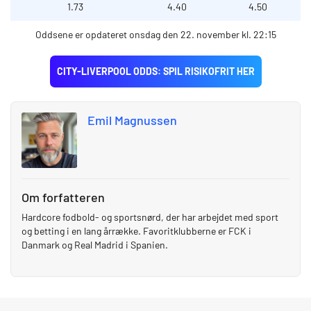
1.73
4.40
4.50
Oddsene er opdateret onsdag den 22. november kl. 22:15
CITY-LIVERPOOL ODDS: SPIL RISIKOFRIT HER
Emil Magnussen
Om forfatteren
Hardcore fodbold- og sportsnørd, der har arbejdet med sport
og betting i en lang årrække. Favoritklubberne er FCK i
Danmark og Real Madrid i Spanien.