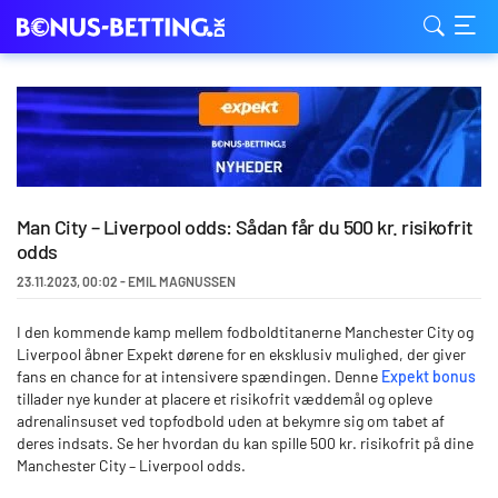
Man City – Liverpool odds: Sådan får du 500 kr. risikofrit
odds
23.11.2023
,
00:02
-
EMIL MAGNUSSEN
I den kommende kamp mellem fodboldtitanerne Manchester City og
Liverpool åbner Expekt dørene for en eksklusiv mulighed, der giver
fans en chance for at intensivere spændingen. Denne
Expekt bonus
tillader nye kunder at placere et risikofrit væddemål og opleve
adrenalinsuset ved topfodbold uden at bekymre sig om tabet af
deres indsats. Se her hvordan du kan spille 500 kr. risikofrit på dine
Manchester City – Liverpool odds.