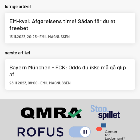
forrige artikel
EM-kval: Afgørelsens time! Sådan får du et
freebet
15.11.2023
,
20:25
-
EMIL MAGNUSSEN
næste artikel
Bayern München - FCK: Odds du ikke må gå glip
af
28.11.2023
,
09:00
-
EMIL MAGNUSSEN