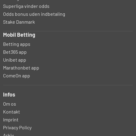
Superliga vinder odds
Odds bonus uden indbetaling
Stake Danmark
Mobil Betting
Betting apps
Bet365 app
Unibet app
Marathonbet app
ComeOn app
Infos
Om os
Kontakt
Imprint
Privacy Policy
Arkiv