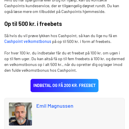
Cashpoints kundeservice, der er tilgængelig døgnet rundt. Du kan
også læse mere om tilbuddet på Cashpoints hjemmeside.
Op til 500 kr. i freebets
Så hvis du vil prøve lykken hos Cashpoint, så kan du lige nu få en
Cashpoint velkomstbonus
på op til 500 kr. i form af freebets.
For hver 100 kr. du indbetaler får du et freebet på 100 kr. om ugen i
op til fem uger. Du kan altså få op til fem freebets á 100 kr. og dermed
en velkomstbonus op i alt 500 kr., når du opretter dig og tager imod
den fulde velkomstbonus hos Cashpoint.
INDBETAL OG FÅ 200 KR. FREEBET
Emil Magnussen