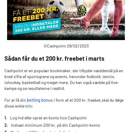
©Cashpoint 28/02/2023
Sådan får du et 200 kr. freebet i marts
Cashpoint er en populær bookmaker, der tilbyder væddemål på en
bred vifte af sportsgrene og events, herunder fodbold, tennis,
ishockey, basketball og meget mere. Du kan også vædde på live-
kampe og se resultaterne i realtid.
For at få din
betting bonus
i form af et 200 kr. freebet,skal du følge
disse enkle trin:
Log ind eller opret en konto hos Cashpoint
Indsæt minimum 200 kr. på din Cashpoint-konto