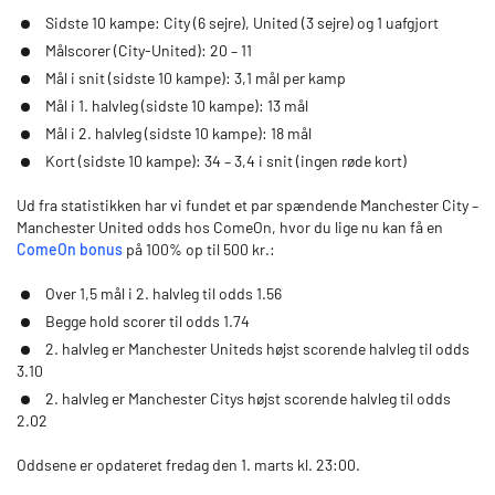
Sidste 10 kampe: City (6 sejre), United (3 sejre) og 1 uafgjort
Målscorer (City-United): 20 – 11
Mål i snit (sidste 10 kampe): 3,1 mål per kamp
Mål i 1. halvleg (sidste 10 kampe): 13 mål
Mål i 2. halvleg (sidste 10 kampe): 18 mål
Kort (sidste 10 kampe): 34 – 3,4 i snit (ingen røde kort)
Ud fra statistikken har vi fundet et par spændende Manchester City –
Manchester United odds hos ComeOn, hvor du lige nu kan få en
ComeOn bonus
på 100% op til 500 kr.:
Over 1,5 mål i 2. halvleg til odds 1.56
Begge hold scorer til odds 1.74
2. halvleg er Manchester Uniteds højst scorende halvleg til odds
3.10
2. halvleg er Manchester Citys højst scorende halvleg til odds
2.02
Oddsene er opdateret fredag den 1. marts kl. 23:00.