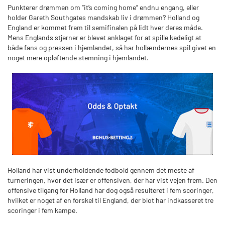
Punkterer drømmen om “it’s coming home” endnu engang, eller
holder Gareth Southgates mandskab liv i drømmen? Holland og
England er kommet frem til semifinalen på lidt hver deres måde.
Mens Englands stjerner er blevet anklaget for at spille kedeligt at
både fans og pressen i hjemlandet, så har hollændernes spil givet en
noget mere opløftende stemning i hjemlandet.
Holland har vist underholdende fodbold gennem det meste af
turneringen, hvor det især er offensiven, der har vist vejen frem. Den
offensive tilgang for Holland har dog også resulteret i fem scoringer,
hvilket er noget af en forskel til England, der blot har indkasseret tre
scoringer i fem kampe.