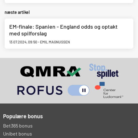
næste artikel
EM-finale: Spanien - England odds og optakt
med spilforslag
13.07.2024
,
09:50
-
EMIL MAGNUSSEN
Populære bonus
Bet365 bonus
Unibet bonus