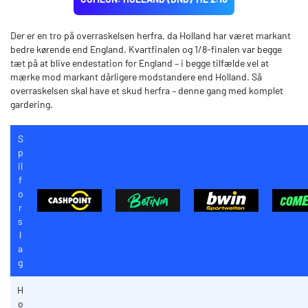
Der er en tro på overraskelsen herfra, da Holland har været markant
bedre kørende end England. Kvartfinalen og 1/8-finalen var begge
tæt på at blive endestation for England – i begge tilfælde vel at
mærke mod markant dårligere modstandere end Holland. Så
overraskelsen skal have et skud herfra – denne gang med komplet
gardering.
S
p
il
f
o
r
s
l
a
g
H
o