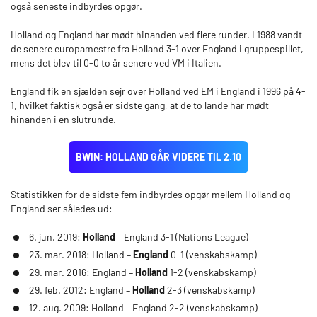
også seneste indbyrdes opgør.
Holland og England har mødt hinanden ved flere runder. I 1988 vandt
de senere europamestre fra Holland 3-1 over England i gruppespillet,
mens det blev til 0-0 to år senere ved VM i Italien.
England fik en sjælden sejr over Holland ved EM i England i 1996 på 4-
1, hvilket faktisk også er sidste gang, at de to lande har mødt
hinanden i en slutrunde.
BWIN: HOLLAND GÅR VIDERE TIL 2.10
Statistikken for de sidste fem indbyrdes opgør mellem Holland og
England ser således ud:
6. jun. 2019:
Holland
– England 3-1 (Nations League)
23. mar. 2018: Holland –
England
0-1 (venskabskamp)
29. mar. 2016: England –
Holland
1-2 (venskabskamp)
29. feb. 2012: England –
Holland
2-3 (venskabskamp)
12. aug. 2009: Holland – England 2-2 (venskabskamp)