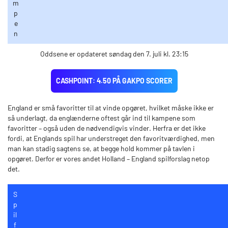
m
p
e
n
Oddsene er opdateret søndag den 7. juli kl. 23:15
CASHPOINT: 4.50 PÅ GAKPO SCORER
England er små favoritter til at vinde opgøret, hvilket måske ikke er
så underlagt, da englænderne oftest går ind til kampene som
favoritter – også uden de nødvendigvis vinder. Herfra er det ikke
fordi, at Englands spil har understreget den favoritværdighed, men
man kan stadig sagtens se, at begge hold kommer på tavlen i
opgøret. Derfor er vores andet Holland – England spilforslag netop
det.
S
p
il
f