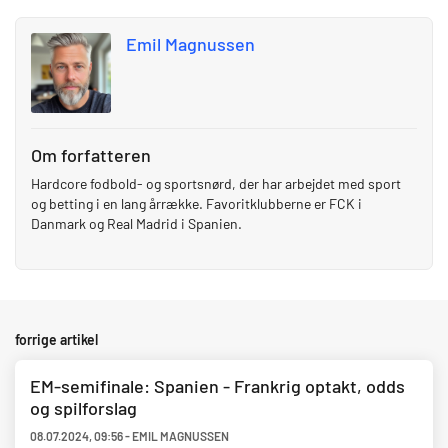
Emil Magnussen
Om forfatteren
Hardcore fodbold- og sportsnørd, der har arbejdet med sport
og betting i en lang årrække. Favoritklubberne er FCK i
Danmark og Real Madrid i Spanien.
forrige artikel
EM-semifinale: Spanien - Frankrig optakt, odds
og spilforslag
08.07.2024
,
09:56
-
EMIL MAGNUSSEN