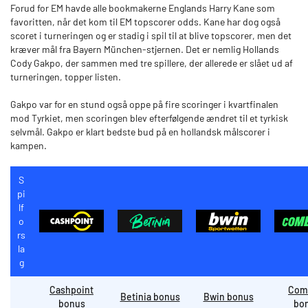
Forud for EM havde alle bookmakerne Englands Harry Kane som
favoritten, når det kom til EM topscorer odds. Kane har dog også
scoret i turneringen og er stadig i spil til at blive topscorer, men det
kræver mål fra Bayern München-stjernen. Det er nemlig Hollands
Cody Gakpo, der sammen med tre spillere, der allerede er slået ud af
turneringen, topper listen.
Gakpo var for en stund også oppe på fire scoringer i kvartfinalen
mod Tyrkiet, men scoringen blev efterfølgende ændret til et tyrkisk
selvmål. Gakpo er klart bedste bud på en hollandsk målscorer i
kampen.
S
pi
lf
o
rs
la
g
Cashpoint
Com
Betinia bonus
Bwin bonus
bonus
bo