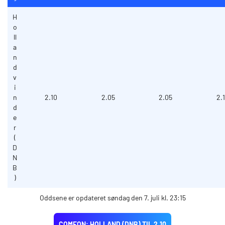
H
o
ll
a
n
d
v
i
n
2.10
2.05
2.05
2.
d
e
r
(
D
N
B
)
Oddsene er opdateret søndag den 7. juli kl. 23:15
COMEON: HOLLAND (DNB) TIL 2.10