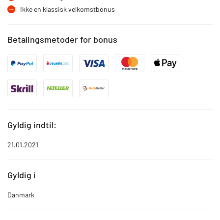
Ikke en klassisk velkomstbonus
Betalingsmetoder for bonus
Gyldig indtil:
21.01.2021
Gyldig i
Danmark