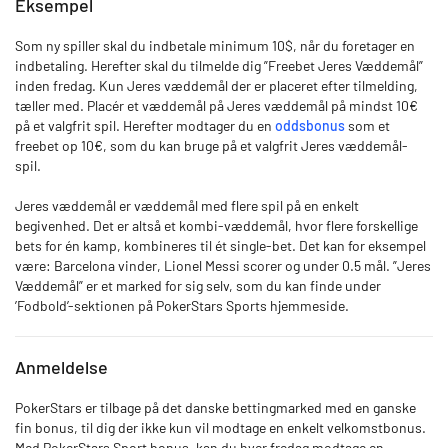
Eksempel
Som ny spiller skal du indbetale minimum 10$, når du foretager en
indbetaling. Herefter skal du tilmelde dig ”Freebet Jeres Væddemål”
inden fredag. Kun Jeres væddemål der er placeret efter tilmelding,
tæller med. Placér et væddemål på Jeres væddemål på mindst 10€
på et valgfrit spil. Herefter modtager du en
oddsbonus
som et
freebet op 10€, som du kan bruge på et valgfrit Jeres væddemål-
spil.
Jeres væddemål er væddemål med flere spil på en enkelt
begivenhed. Det er altså et kombi-væddemål, hvor flere forskellige
bets for én kamp, kombineres til ét single-bet. Det kan for eksempel
være: Barcelona vinder, Lionel Messi scorer og under 0.5 mål. ”Jeres
Væddemål” er et marked for sig selv, som du kan finde under
’Fodbold’-sektionen på PokerStars Sports hjemmeside.
Anmeldelse
PokerStars er tilbage på det danske bettingmarked med en ganske
fin bonus, til dig der ikke kun vil modtage en enkelt velkomstbonus.
Med PokerStars Sport bonus, kan du hver fredag modtage en