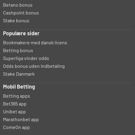
Betano bonus
Cashpoint bonus
Stake bonus
Populære sider
Bookmakere med dansk licens
Betting bonus
Superliga vinder odds
Odds bonus uden indbetaling
Stake Danmark
Mobil Betting
Betting apps
Bet365 app
Unibet app
Marathonbet app
ComeOn app