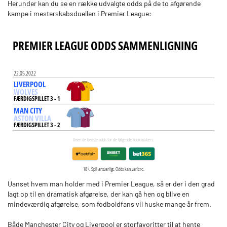
Herunder kan du se en række udvalgte odds på de to afgørende
kampe i mesterskabsduellen i Premier League:
Uanset hvem man holder med i Premier League, så er der i den grad
lagt op til en dramatisk afgørelse, der kan gå hen og blive en
mindeværdig afgørelse, som fodboldfans vil huske mange år frem.
Både Manchester City og Liverpool er storfavoritter til at hente