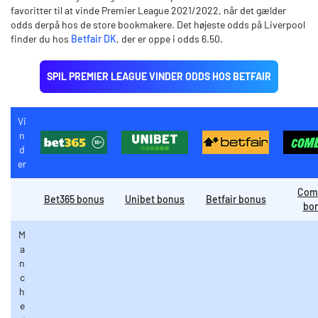
favoritter til at vinde Premier League 2021/2022, når det gælder
odds derpå hos de store bookmakere. Det højeste odds på Liverpool
finder du hos
Betfair DK
, der er oppe i odds 6.50.
SPIL PREMIER LEAGUE VINDER ODDS HOS BETFAIR
Vi
n
d
er
Com
Bet365 bonus
Unibet bonus
Betfair bonus
bo
M
a
n
c
h
e