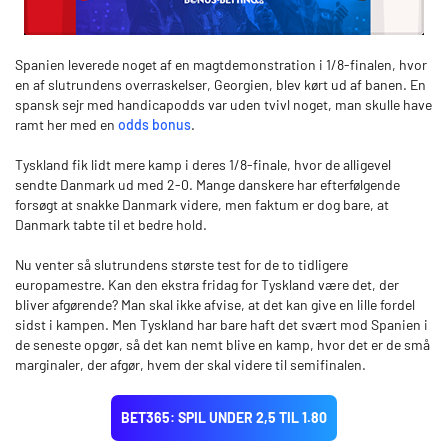
Spanien leverede noget af en magtdemonstration i 1/8-finalen, hvor
en af slutrundens overraskelser, Georgien, blev kørt ud af banen. En
spansk sejr med handicapodds var uden tvivl noget, man skulle have
ramt her med en
odds bonus
.
Tyskland fik lidt mere kamp i deres 1/8-finale, hvor de alligevel
sendte Danmark ud med 2-0. Mange danskere har efterfølgende
forsøgt at snakke Danmark videre, men faktum er dog bare, at
Danmark tabte til et bedre hold.
Nu venter så slutrundens største test for de to tidligere
europamestre. Kan den ekstra fridag for Tyskland være det, der
bliver afgørende? Man skal ikke afvise, at det kan give en lille fordel
sidst i kampen. Men Tyskland har bare haft det svært mod Spanien i
de seneste opgør, så det kan nemt blive en kamp, hvor det er de små
marginaler, der afgør, hvem der skal videre til semifinalen.
BET365: SPIL UNDER 2,5 TIL 1.80