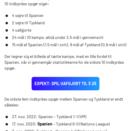
10 indbyrdes opgør siger:
4 sejre til Spanien
2 sejre til Tyskland
4 uafgjorte
24 mål i 10 kampe, altså under 2,5 mål i gennemsnit
15 mål af Spanien (1,5 mål i snit), 9 mål af Tyskland (0,9 mål i snit)
Der tegner sig et billede af tætte kampe, med en lille fordel til
Spanien, når vi gennemgår statistikkerne for de sidste 10 indbyrdes
opgør.
EXPEKT: SPIL UAFGJORT TIL 3.25
De sidste fem indbyrdes opgør mellem Spanien og Tyskland er endt
således:
27. nov. 2022: Spanien – Tyskland 1-1 (VM)
17. nov. 2020:
Spanien
– Tyskland 6-0 (Nations League)