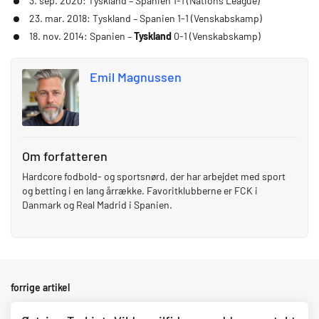
3. sep. 2020: Tyskland – Spanien 1-1 (Nations League)
23. mar. 2018: Tyskland – Spanien 1-1 (Venskabskamp)
18. nov. 2014: Spanien –
Tyskland
0-1 (Venskabskamp)
Emil Magnussen
Om forfatteren
Hardcore fodbold- og sportsnørd, der har arbejdet med sport
og betting i en lang årrække. Favoritklubberne er FCK i
Danmark og Real Madrid i Spanien.
forrige artikel