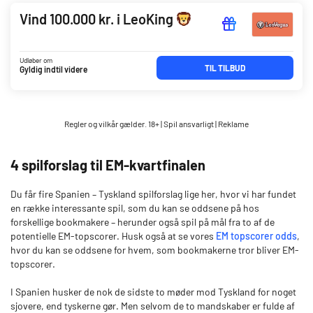
Vind 100.000 kr. i LeoKing
Udløber om
TIL TILBUD
Gyldig indtil videre
Regler og vilkår gælder. 18+ | Spil ansvarligt | Reklame
4 spilforslag til EM-kvartfinalen
Du får fire Spanien – Tyskland spilforslag lige her, hvor vi har fundet
en række interessante spil, som du kan se oddsene på hos
forskellige bookmakere – herunder også spil på mål fra to af de
potentielle EM-topscorer. Husk også at se vores
EM topscorer odds
,
hvor du kan se oddsene for hvem, som bookmakerne tror bliver EM-
topscorer.
I Spanien husker de nok de sidste to møder mod Tyskland for noget
sjovere, end tyskerne gør. Men selvom de to mandskaber er fulde af