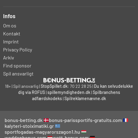
Infos
Om os
Kontakt
Imprint
Privacy Policy
Arkiv
Find sponsor
Spil ansvarligt
18+ | Spil ansvarlig |
StopSpillet.dk
: 70 22 28 25 |
Du kan selvudelukke
dig via ROFUS
|
spillemyndigheden.dk
|
Spilbranchens
adfærdskodeks
|
Spilreklamenævne.dk
bonus-betting.dk
bonus-parissportifs-gratuits.com
kalyteri-stoiximatiki.gr
sportfogadas-magyarorszagon1.hu
weddenbonus.com
wett-bonus.com