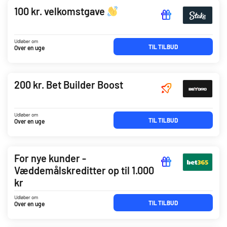
100 kr. velkomstgave
Udløber om
TIL TILBUD
Over en uge
200 kr. Bet Builder Boost
Udløber om
TIL TILBUD
Over en uge
For nye kunder -
Væddemålskreditter op til 1.000
kr
Udløber om
TIL TILBUD
Over en uge