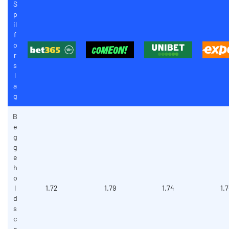
S
p
il
f
o
r
s
l
a
g
B
e
g
g
e
h
o
l
1.72
1.79
1.74
1.
d
s
c
o