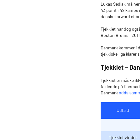
Lukas Sedlak må her 
43 point i 49 kampe 
danske forward et be
Tjekkiet har dog ogs
Boston Bruins i 2011
Danmark kommer i det
tjekkiske liga klarer 
Tjekkiet – D
Tjekkiet er måske ik
faldende på Danmark.
Danmark
odds samm
Udfald
Tjekkiet vinder