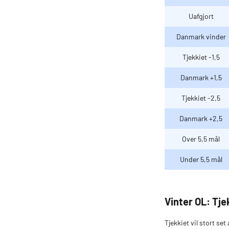
Uafgjort
Danmark vinder
Tjekkiet -1,5
Danmark +1,5
Tjekkiet -2,5
Danmark +2,5
Over 5,5 mål
Under 5,5 mål
Vinter OL: Tje
Tjekkiet vil stort se