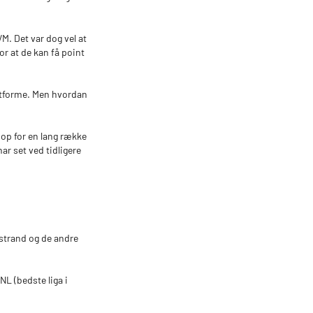
M. Det var dog vel at
or at de kan få point
tforme. Men hvordan
k op for en lang række
r set ved tidligere
strand og de andre
NL (bedste liga i