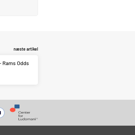
næste artikel
 - Rams Odds