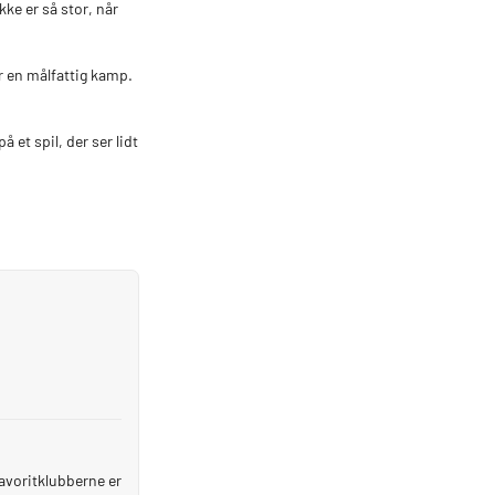
ke er så stor, når
r en målfattig kamp.
 et spil, der ser lidt
avoritklubberne er