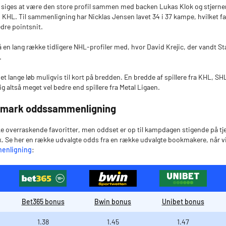
siges at være den store profil sammen med backen Lukas Klok og stjernen 
i KHL. Til sammenligning har Nicklas Jensen lavet 34 i 37 kampe, hvilket fa
dre pointsnit.
å en lang række tidligere NHL-profiler med, hvor David Krejic, der vandt 
.
 lange løb muligvis til kort på bredden. En bredde af spillere fra KHL, SHL
sig altså meget vel bedre end spillere fra Metal Ligaen.
anmark oddssammenligning
ke overraskende favoritter, men oddset er op til kampdagen stigende på tj
 Se her en række udvalgte odds fra en række udvalgte bookmakere, når vi 
enligning
:
Bet365 bonus
Bwin bonus
Unibet bonus
1.38
1.45
1.47