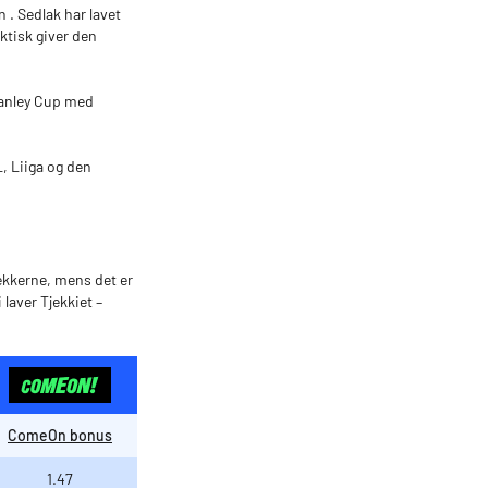
. Sedlak har lavet
ktisk giver den
Stanley Cup med
, Liiga og den
ekkerne, mens det er
laver Tjekkiet –
ComeOn bonus
1.47