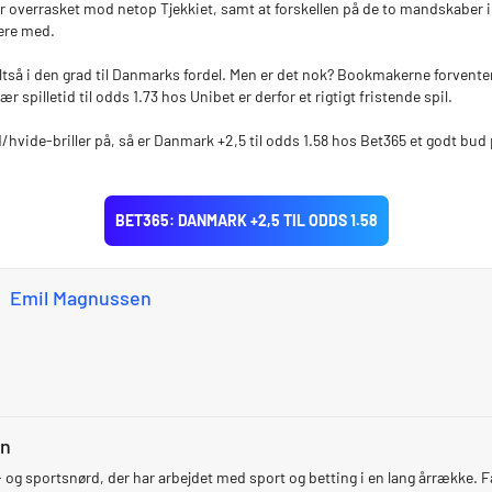
r overrasket mod netop Tjekkiet, samt at forskellen på de to mandskaber ik
lere med.
ltså i den grad til Danmarks fordel. Men er det nok? Bookmakerne forvente
r spilletid til odds 1.73 hos Unibet er derfor et rigtigt fristende spil.
hvide-briller på, så er Danmark +2,5 til odds 1.58 hos Bet365 et godt bud på
BET365: DANMARK +2,5 TIL ODDS 1.58
Emil Magnussen
en
 og sportsnørd, der har arbejdet med sport og betting i en lang årrække. F