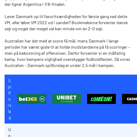
der ligner Argentina i 1/8-finalen.
Lever Danmark op til favoritværdigheden for første gang ved dette
VM, eller løber VM 2022 ud i sandet? Bookmakerne forventer dansk
sejr og noget der meget vel kan minde om en 2-0 sejr.
Australien har det med at score få mål, mens Danmark i lange
perioder har været gode til at holde modstanderne på få scoringer –
men på bekostning af offensiven. Derfor forventer vi en målfattig
kamp, hvor kampens vigtighed overskygger fodboldfesten. Så vores
Australien – Danmark spilforslag er under 2,5 mål i kampen.
S
pi
lf
o
rs
la
g
U
n