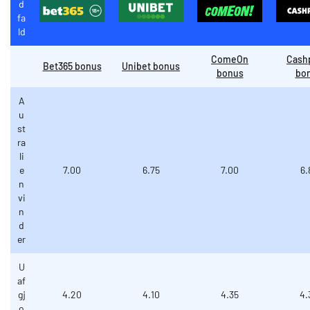
d
fa
ld
ComeOn
Cash
Bet365 bonus
Unibet bonus
bonus
bo
A
u
st
ra
li
e
7.00
6.75
7.00
6.
n
vi
n
d
er
U
af
gj
4.20
4.10
4.35
4.
o