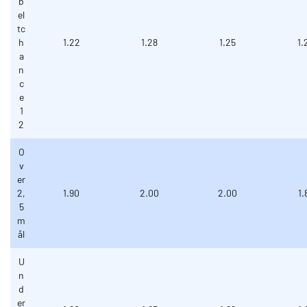
b
el
tc
h
1.22
1.28
1.25
1.
a
n
c
e
1
2
O
v
er
2,
1.90
2.00
2.00
1.
5
m
ål
U
n
d
er