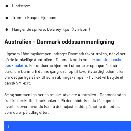
Lindstrøm
Træner: Kasper Hjulmand
Manglende spillere: Delaney, Kjær (tvivlsom)
Australien – Danmark oddssammenligning
Ligesom i åbningskampen indtager Danmark favoritrollen, når vi ser
på de forskellige Australien – Danmark odds hos de
bedste danske
bookmakere
. For oddserne hjemme i stuerne er spørgsmålet så
bare, om Danmark denne gang lever op til favoritværdigheden, eller
om det går lige så skidt som i åbningskampen – hvilket vil betyde et
dansk VM-exit.
Se og sammenlign her en række udvalgte Australien – Danmark odds
fra fire forskellige bookmakere. På den måde kan du få et godt
overblik over, hvor du kan få det højeste odds på netop det odds,
som du er på udkig efter.
U