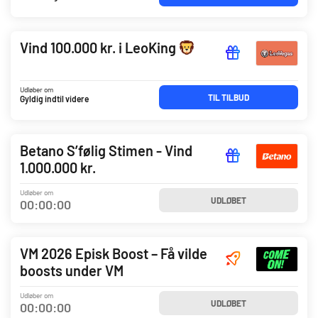
Vind 100.000 kr. i LeoKing
Udløber om
TIL TILBUD
Gyldig indtil videre
Betano S’følig Stimen - Vind
1.000.000 kr.
Udløber om
UDLØBET
00
:
00
:
00
VM 2026 Episk Boost – Få vilde
boosts under VM
Udløber om
UDLØBET
00
:
00
:
00