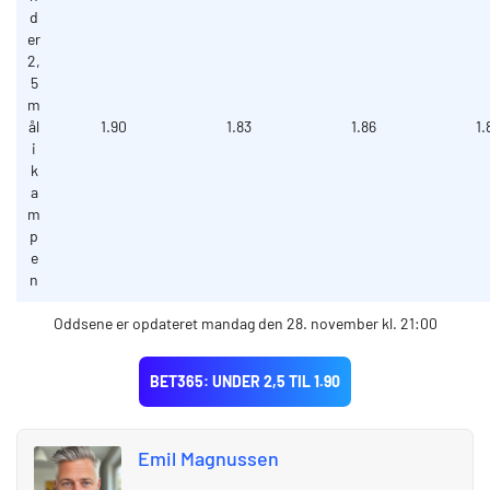
d
er
2,
5
m
ål
1.90
1.83
1.86
1.
i
k
a
m
p
e
n
Oddsene er opdateret mandag den 28. november kl. 21:00
BET365: UNDER 2,5 TIL 1.90
Emil Magnussen