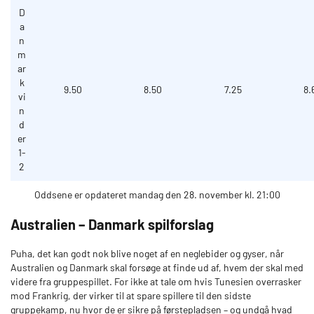
D
a
n
m
ar
k
9.50
8.50
7.25
8.
vi
n
d
er
1-
2
Oddsene er opdateret mandag den 28. november kl. 21:00
Australien – Danmark spilforslag
Puha, det kan godt nok blive noget af en neglebider og gyser, når
Australien og Danmark skal forsøge at finde ud af, hvem der skal med
videre fra gruppespillet. For ikke at tale om hvis Tunesien overrasker
mod Frankrig, der virker til at spare spillere til den sidste
gruppekamp, nu hvor de er sikre på førstepladsen – og undgå hvad