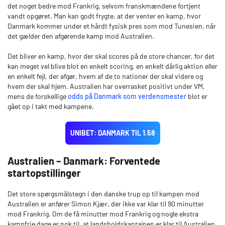
det noget bedre mod Frankrig, selvom franskmændene fortjent
vandt opgøret. Man kan godt frygte, at der venter en kamp, hvor
Danmark kommer under et hårdt fysisk pres som mod Tunesien, når
det gælder den afgørende kamp mod Australien.
Det bliver en kamp, hvor der skal scores på de store chancer, for det
kan meget vel blive blot en enkelt scoring, en enkelt dårlig aktion eller
en enkelt fejl, der afgør, hvem af de to nationer der skal videre og
hvem der skal hjem. Australien har overrasket positivt under VM,
mens de forskellige
odds på Danmark som verdensmester
blot er
gået op i takt med kampene.
UNIBET: DANMARK TIL 1.58
Australien – Danmark: Forventede
startopstillinger
Det store spørgsmålstegn i den danske trup op til kampen mod
Australien er anfører Simon Kjær, der ikke var klar til 90 minutter
mod Frankrig. Om de få minutter mod Frankrig og nogle ekstra
kampfrie dage er nok til, at landsholdskaptajnen er klar til Australien,