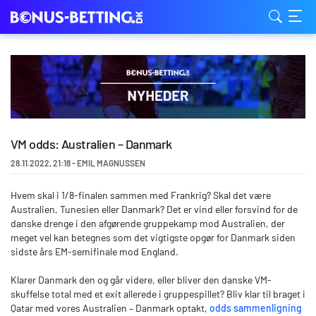
VM odds: Australien – Danmark
28.11.2022
,
21:18
-
EMIL MAGNUSSEN
Hvem skal i 1/8-finalen sammen med Frankrig? Skal det være
Australien, Tunesien eller Danmark? Det er vind eller forsvind for de
danske drenge i den afgørende gruppekamp mod Australien, der
meget vel kan betegnes som det vigtigste opgør for Danmark siden
sidste års EM-semifinale mod England.
Klarer Danmark den og går videre, eller bliver den danske VM-
skuffelse total med et exit allerede i gruppespillet? Bliv klar til braget i
Qatar med vores Australien – Danmark optakt,
odds sammenligning