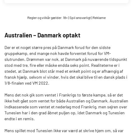
Regler og vilkår gælder. 18+ | Spil ansvarligt | Reklame
Australien – Danmark optakt
Der er et noget større pres på Danmark forud for den sidste
gruppekamp, end mange nok havde forventet forud for VM-
slutrunden. Drømmen var nok, at Danmark på nuværende tidspunkt
stod med tre, fire eller måske endda seks point. Realiteterne er i
stedet, at Danmark blot står med et enkelt point og er afhængig af
fransk hjælp, selvom vi vinder, hvis det skal blive til en dansk plads i
1/8-finalen ved VM 2022.
Mens det nok gik som ventet i Frankrigs to første kampe, så er det
ikke helt gået som ventet for både Australien og Danmark. Australien
indkasserede som ventet et nederlag mod Frankrig, men sejren over
Tunesien har i den grad åbnet puljen op, idet Danmark og Tunesien
endte i en remis.
Mens spillet mod Tunesien ikke var værd at skrive hjem om, så var